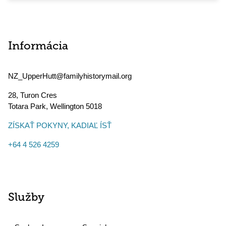
Informácia
NZ_UpperHutt@familyhistorymail.org
28, Turon Cres
Totara Park
,
Wellington
5018
ZÍSKAŤ POKYNY, KADIAĽ ÍSŤ
+64 4 526 4259
Služby