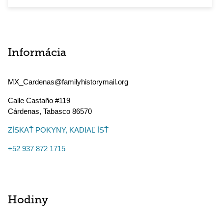
Informácia
MX_Cardenas@familyhistorymail.org
Calle Castaño #119
Cárdenas
,
Tabasco
86570
ZÍSKAŤ POKYNY, KADIAĽ ÍSŤ
+52 937 872 1715
Hodiny