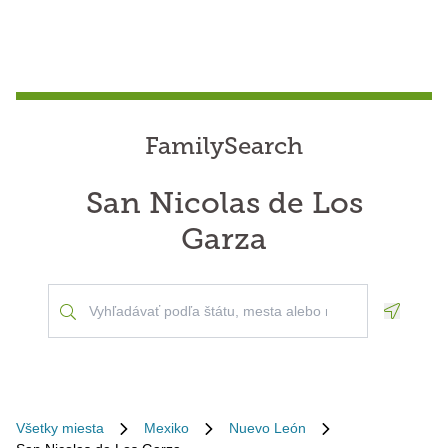
FamilySearch
San Nicolas de Los
Garza
Geoloca
Všetky miesta
Mexiko
Nuevo León