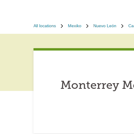
All locations
Mexiko
Nuevo León
Ca
Monterrey Mé