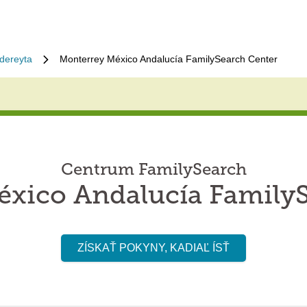
dereyta
Monterrey México Andalucía FamilySearch Center
Centrum FamilySearch
xico Andalucía Family
ZÍSKAŤ POKYNY, KADIAĽ ÍSŤ