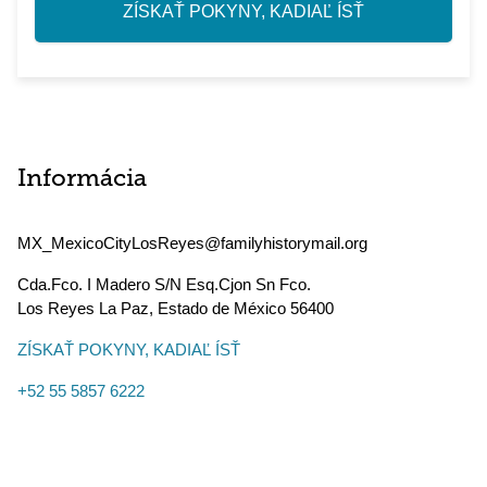
ZÍSKAŤ POKYNY, KADIAĽ ÍSŤ
Informácia
MX_MexicoCityLosReyes@familyhistorymail.org
Cda.Fco. I Madero S/N Esq.Cjon Sn Fco.
Los Reyes La Paz
,
Estado de México
56400
ZÍSKAŤ POKYNY, KADIAĽ ÍSŤ
+52 55 5857 6222