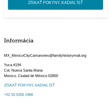
ZÍSKAŤ POKYNY, KADIAĽ ÍSŤ
Informácia
MX_MexicoCityCamarones@familyhistorymail.org
Yuca #194
Col. Nueva Santa Maria
Mexico
,
Ciudad de México
02800
ZÍSKAŤ POKYNY, KADIAĽ ÍSŤ
+52 55 5356 2488