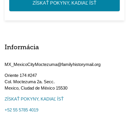
ZÍSKAŤ POKYNY, KADIAĽ ÍSŤ
Informácia
MX_MexicoCityMoctezuma@familyhistorymail.org
Oriente 174 #247
Col. Moctezuma 2a. Secc.
Mexico
,
Ciudad de México
15530
ZÍSKAŤ POKYNY, KADIAĽ ÍSŤ
+52 55 5785 4019