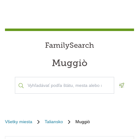
FamilySearch
Muggiò
Geoloca
Všetky miesta
Taliansko
Muggiò