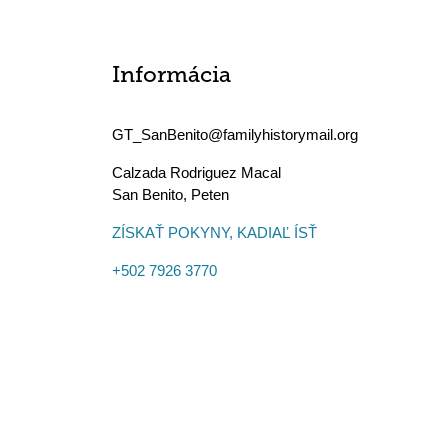
Informácia
GT_SanBenito@familyhistorymail.org
Calzada Rodriguez Macal
San Benito
,
Peten
ZÍSKAŤ POKYNY, KADIAĽ ÍSŤ
+502 7926 3770