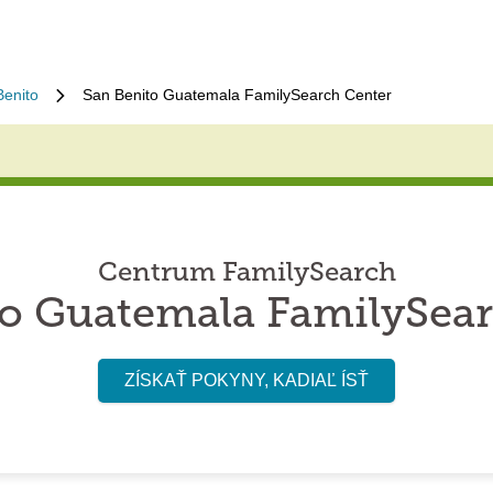
Benito
San Benito Guatemala FamilySearch Center
Centrum FamilySearch
to Guatemala FamilySear
ZÍSKAŤ POKYNY, KADIAĽ ÍSŤ