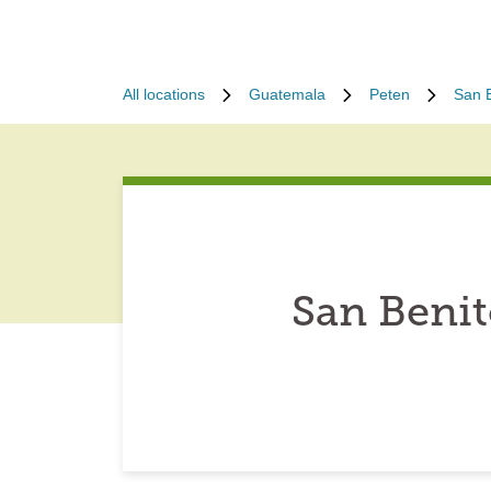
All locations
Guatemala
Peten
San 
San Beni