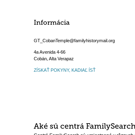
Informácia
GT_CobanTemple@familyhistorymail.org
4a Avenida 4-66
Cobán
,
Alta Verapaz
ZÍSKAŤ POKYNY, KADIAĽ ÍSŤ
Aké sú centrá FamilySearc