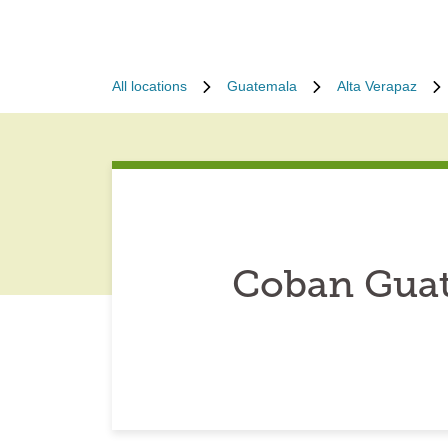
All locations
Guatemala
Alta Verapaz
Coban Guat