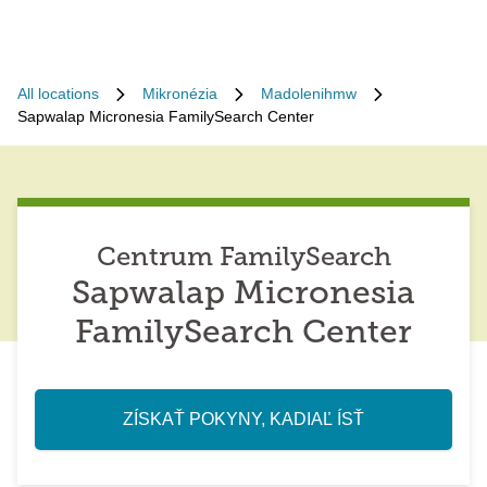
All locations
Mikronézia
Madolenihmw
Sapwalap Micronesia FamilySearch Center
Centrum FamilySearch
Sapwalap Micronesia
FamilySearch Center
ZÍSKAŤ POKYNY, KADIAĽ ÍSŤ