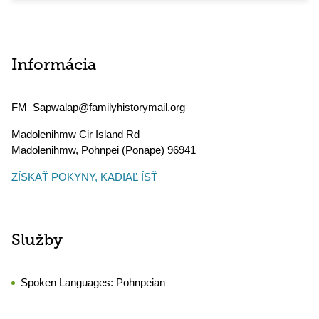
Informácia
FM_Sapwalap@familyhistorymail.org
Madolenihmw Cir Island Rd
Madolenihmw
,
Pohnpei (Ponape)
96941
ZÍSKAŤ POKYNY, KADIAĽ ÍSŤ
Služby
Spoken Languages:
Pohnpeian