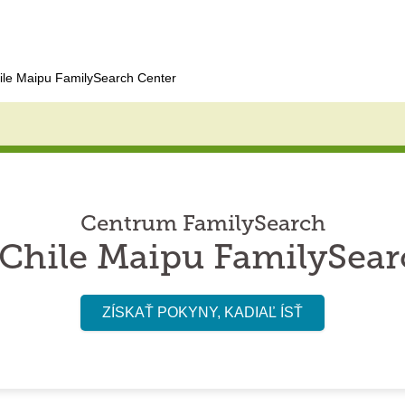
ile Maipu FamilySearch Center
Centrum FamilySearch
 Chile Maipu FamilySear
ZÍSKAŤ POKYNY, KADIAĽ ÍSŤ