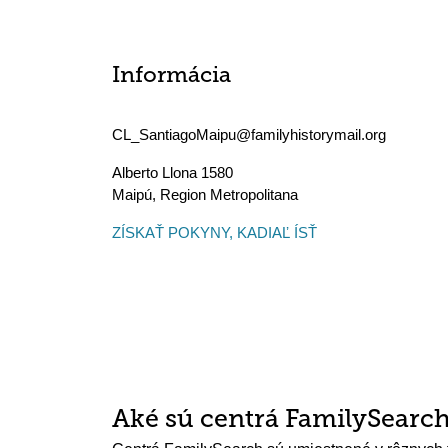
Informácia
CL_SantiagoMaipu@familyhistorymail.org
Alberto Llona 1580
Maipú
,
Region Metropolitana
ZÍSKAŤ POKYNY, KADIAĽ ÍSŤ
Aké sú centrá FamilySearc