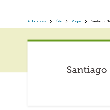
All locations
Čile
Maipú
Santiago Ch
Santiago