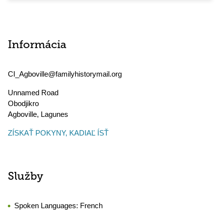
Informácia
CI_Agboville@familyhistorymail.org
Unnamed Road
Obodjikro
Agboville
,
Lagunes
ZÍSKAŤ POKYNY, KADIAĽ ÍSŤ
Služby
Spoken Languages:
French