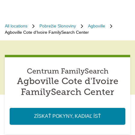
All locations
Pobrežie Slonoviny
Agboville
Agboville Cote d'Ivoire FamilySearch Center
Centrum FamilySearch
Agboville Cote d'Ivoire
FamilySearch Center
ZÍSKAŤ POKYNY, KADIAĽ ÍSŤ