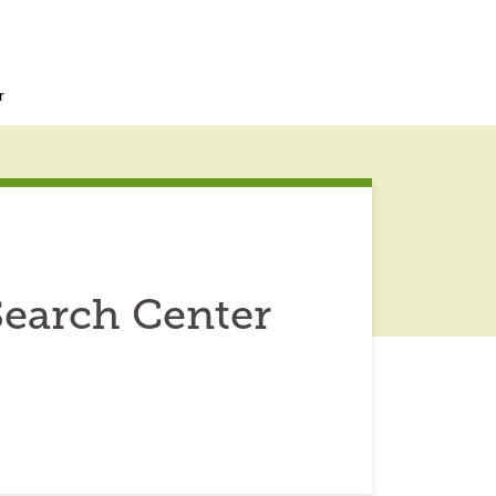
r
Search Center