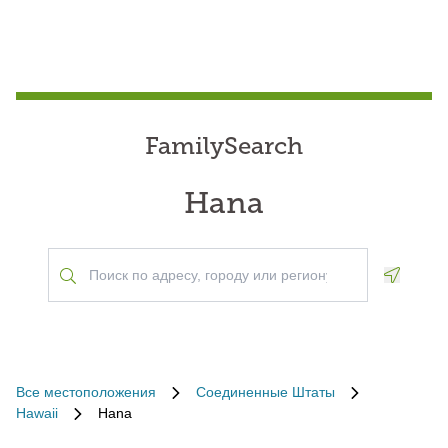
FamilySearch
Hana
Geoloca
Все местоположения
Соединенные Штаты
Hawaii
Hana