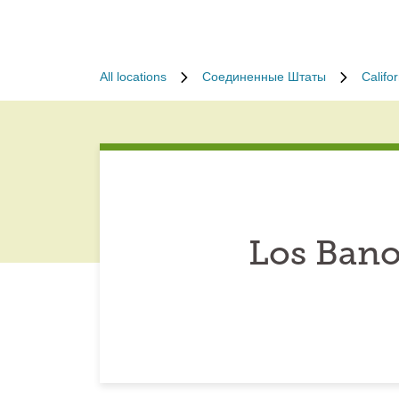
All locations
Соединенные Штаты
Califor
Los Bano