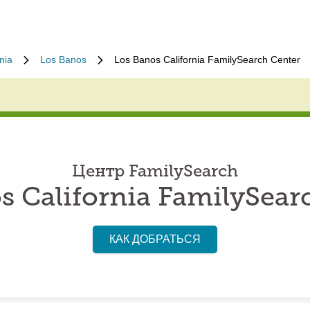
nia
Los Banos
Los Banos California FamilySearch Center
Центр FamilySearch
s California FamilySear
КАК ДОБРАТЬСЯ