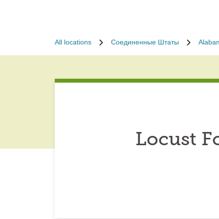
All locations
Соединенные Штаты
Alaba
Locust F