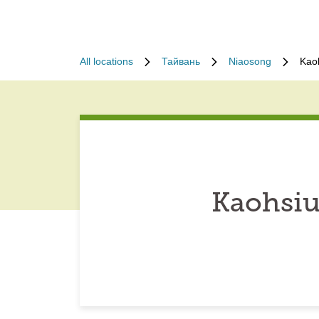
All locations
Тайвань
Niaosong
Kao
Kaohsiu