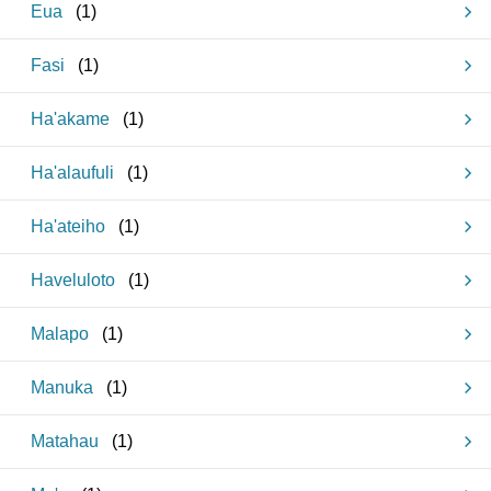
Eua
(
1
)
Fasi
(
1
)
Ha'akame
(
1
)
Ha'alaufuli
(
1
)
Ha'ateiho
(
1
)
Haveluloto
(
1
)
Malapo
(
1
)
Manuka
(
1
)
Matahau
(
1
)