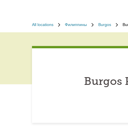
All locations
Филиппины
Burgos
Bu
Burgos 