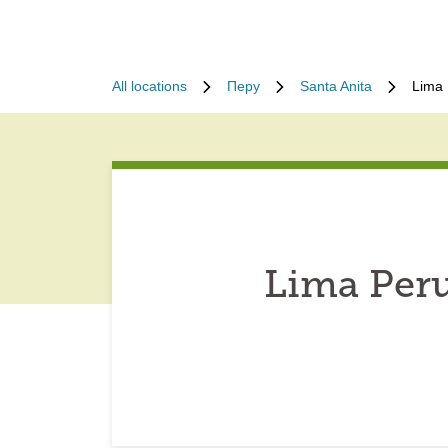
All locations
Перу
Santa Anita
Lima 
Lima Peru