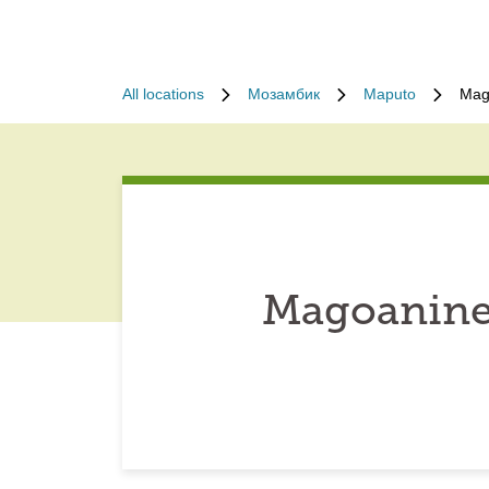
All locations
Мозамбик
Maputo
Mag
Magoanine