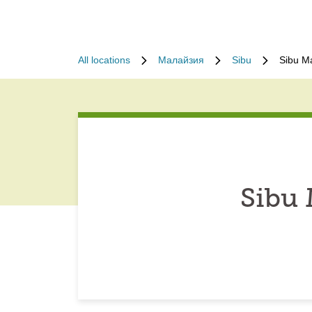
All locations
Малайзия
Sibu
Sibu M
Sibu 