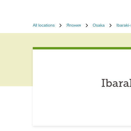
All locations
Япония
Osaka
Ibaraki-
Ibara