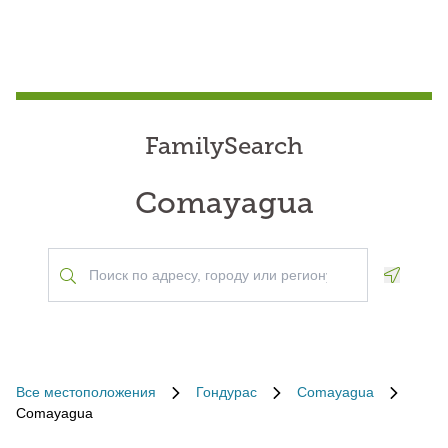
FamilySearch
Comayagua
Geoloca
Все местоположения
Гондурас
Comayagua
Comayagua