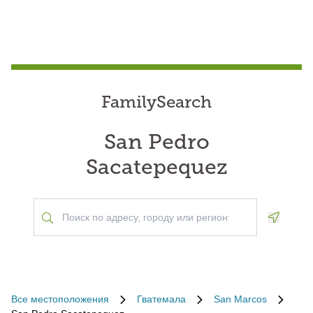
FamilySearch
San Pedro
Sacatepequez
Geoloca
Все местоположения
Гватемала
San Marcos