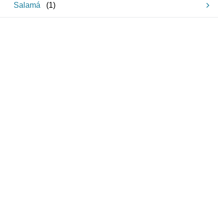
Salamá
(
1
)