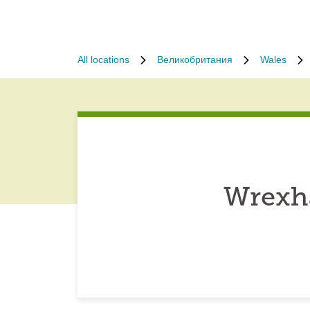
All locations
Великобритания
Wales
Wrexh