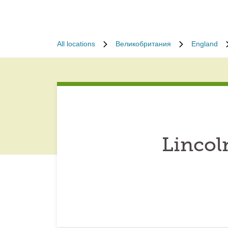
All locations
Великобритания
England
Lincol