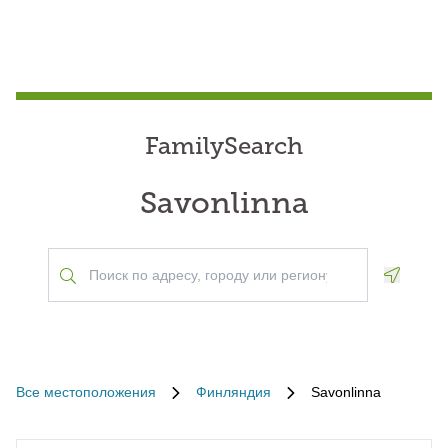
FamilySearch
Savonlinna
Geoloca
Все местоположения
Финляндия
Savonlinna