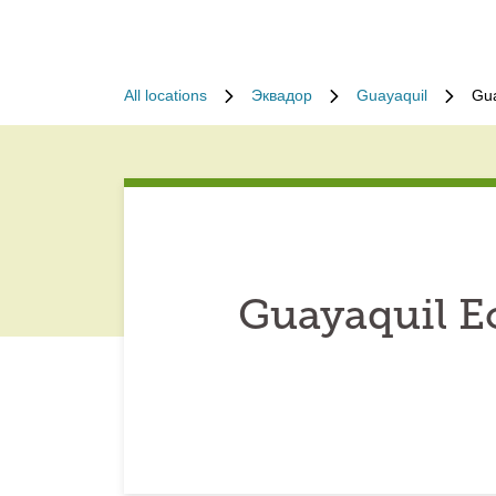
All locations
Эквадор
Guayaquil
Gua
Guayaquil E