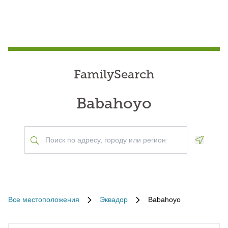
FamilySearch
Babahoyo
Geoloca
Все местоположения
Эквадор
Babahoyo