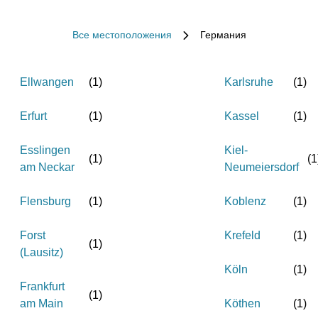
Все местоположения
Германия
Ellwangen
(
1
)
Karlsruhe
(
1
)
Erfurt
(
1
)
Kassel
(
1
)
Esslingen
Kiel-
(
1
)
(
1
am Neckar
Neumeiersdorf
Flensburg
(
1
)
Koblenz
(
1
)
Forst
Krefeld
(
1
)
(
1
)
(Lausitz)
Köln
(
1
)
Frankfurt
(
1
)
am Main
Köthen
(
1
)