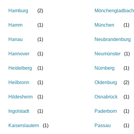
Hamburg
(
2
)
Mönchengladbach
Hamm
(
1
)
München
(
1
)
Hanau
(
1
)
Neubrandenburg
Hannover
(
1
)
Neumünster
(
1
)
Heidelberg
(
1
)
Nürnberg
(
1
)
Heilbronn
(
1
)
Oldenburg
(
2
)
Hildesheim
(
1
)
Osnabrück
(
1
)
Ingolstadt
(
1
)
Paderborn
(
1
)
Kaiserslautern
(
1
)
Passau
(
1
)