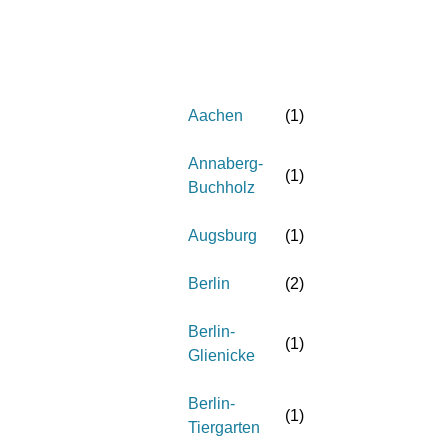
Aachen
(
1
)
Annaberg-
(
1
)
Buchholz
Augsburg
(
1
)
Berlin
(
2
)
Berlin-
(
1
)
Glienicke
Berlin-
(
1
)
Tiergarten