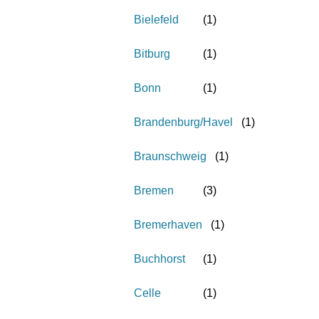
Bielefeld
(
1
)
Bitburg
(
1
)
Bonn
(
1
)
Brandenburg/Havel
(
1
)
Braunschweig
(
1
)
Bremen
(
3
)
Bremerhaven
(
1
)
Buchhorst
(
1
)
Celle
(
1
)