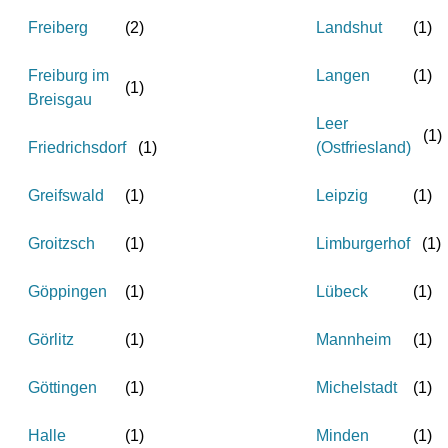
Freiberg
(
2
)
Landshut
(
1
)
Freiburg im
Langen
(
1
)
(
1
)
Breisgau
Leer
(
1
)
Friedrichsdorf
(
1
)
(Ostfriesland)
Greifswald
(
1
)
Leipzig
(
1
)
Groitzsch
(
1
)
Limburgerhof
(
1
)
Göppingen
(
1
)
Lübeck
(
1
)
Görlitz
(
1
)
Mannheim
(
1
)
Göttingen
(
1
)
Michelstadt
(
1
)
Halle
(
1
)
Minden
(
1
)