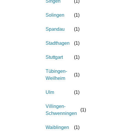
Singen
(
1
)
Solingen
(
1
)
Spandau
(
1
)
Stadthagen
(
1
)
Stuttgart
(
1
)
Tübingen-
(
1
)
Weilheim
Ulm
(
1
)
Villingen-
(
1
)
Schwenningen
Waiblingen
(
1
)