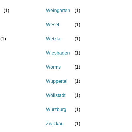
(
1
)
Weingarten
(
1
)
Wesel
(
1
)
(
1
)
Wetzlar
(
1
)
Wiesbaden
(
1
)
Worms
(
1
)
Wuppertal
(
1
)
Wöllstadt
(
1
)
Würzburg
(
1
)
Zwickau
(
1
)