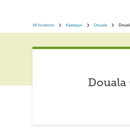
All locations
Камерун
Douala
Doual
Douala