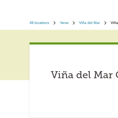
All locations
Чили
Viña del Mar
Viña
Viña del Mar 