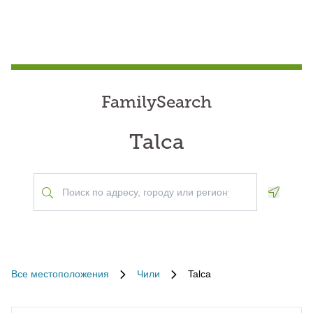
FamilySearch
Talca
Geoloca
Все местоположения
Чили
Talca