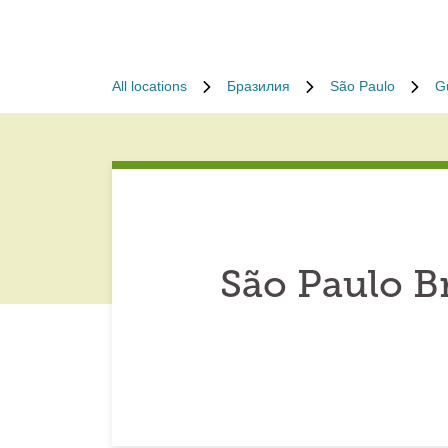
All locations
Бразилия
São Paulo
G
São Paulo B