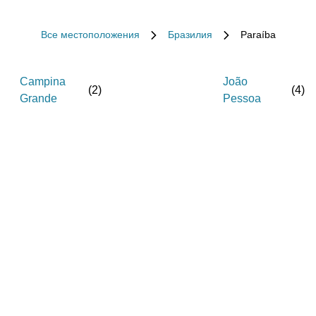
Все местоположения
Бразилия
Paraíba
Campina
João
(
2
)
(
4
)
Grande
Pessoa