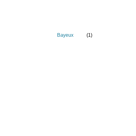
Bayeux
(
1
)