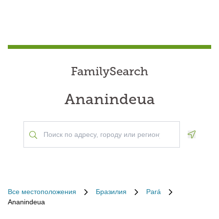
FamilySearch
Ananindeua
Geoloca
Все местоположения
Бразилия
Pará
Ananindeua