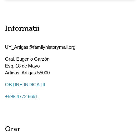
Informații
UY_Artigas@familyhistorymail.org
Gral. Eugenio Garzón
Esq. 18 de Mayo
Artigas
,
Artigas
55000
OBȚINE INDICAȚII
+598 4772 6691
Orar