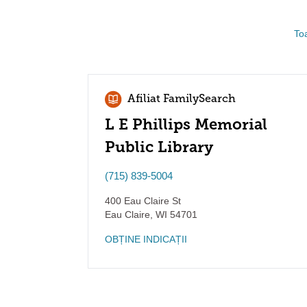
Toa
Afiliat FamilySearch
L E Phillips Memorial
Public Library
(715) 839-5004
400 Eau Claire St
Eau Claire
,
WI
54701
OBȚINE INDICAȚII