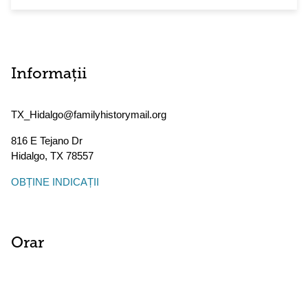
Informații
TX_Hidalgo@familyhistorymail.org
816 E Tejano Dr
Hidalgo
,
TX
78557
OBȚINE INDICAȚII
Orar