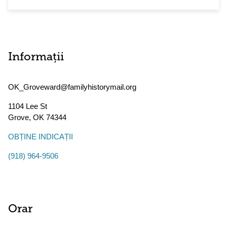
Informații
OK_Groveward@familyhistorymail.org
1104 Lee St
Grove
,
OK
74344
OBȚINE INDICAȚII
(918) 964-9506
Orar