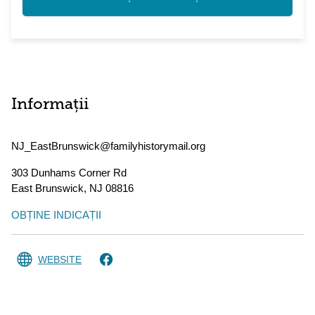
Informații
NJ_EastBrunswick@familyhistorymail.org
303 Dunhams Corner Rd
East Brunswick
,
NJ
08816
OBȚINE INDICAȚII
WEBSITE