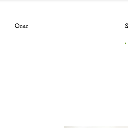
Orar
S