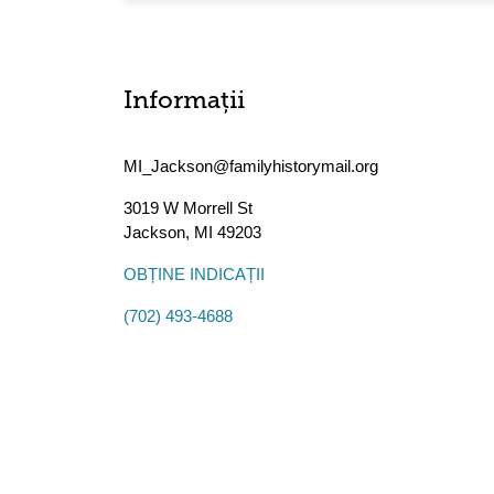
Informații
MI_Jackson@familyhistorymail.org
3019 W Morrell St
Jackson
,
MI
49203
OBȚINE INDICAȚII
(702) 493-4688