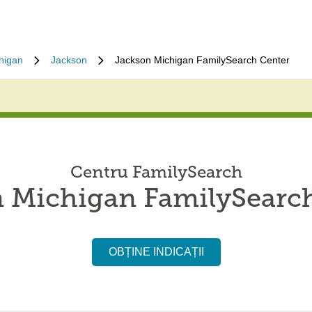
higan
Jackson
Jackson Michigan FamilySearch Center
Centru FamilySearch
 Michigan FamilySearc
OBȚINE INDICAȚII