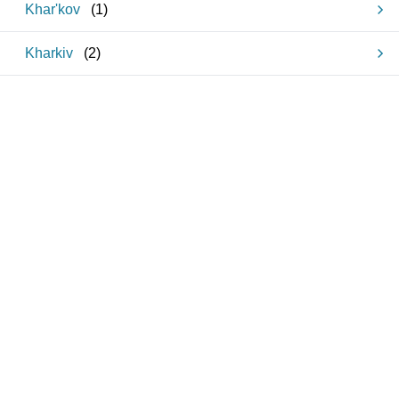
Khar'kov
(
1
)
Kharkiv
(
2
)