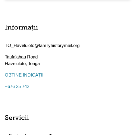
Informații
TO_Haveluloto@familyhistorymail.org
Taufa'ahau Road
Haveluloto
,
Tonga
OBȚINE INDICAȚII
+676 25 742
Servicii