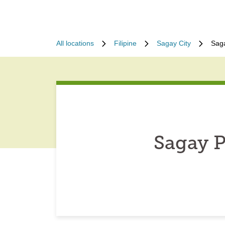
All locations
Filipine
Sagay City
Saga
Sagay P