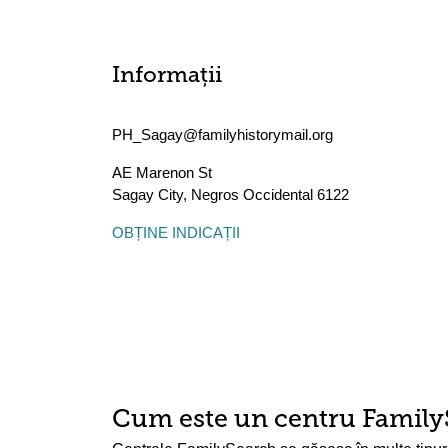
Informații
PH_Sagay@familyhistorymail.org
AE Marenon St
Sagay City
,
Negros Occidental
6122
OBȚINE INDICAȚII
Cum este un centru Family