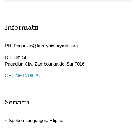
Informații
PH_Pagadian@familyhistorymail.org
R T Lim St
Pagadian City
,
Zamboanga del Sur
7016
OBȚINE INDICAȚII
Servicii
Spoken Languages:
Filipino