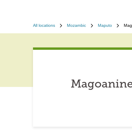
All locations
Mozambic
Maputo
Mag
Magoanine