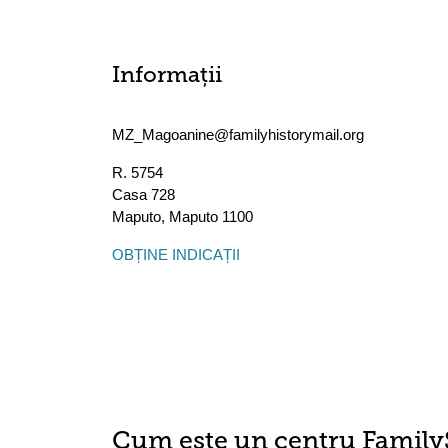
Informații
MZ_Magoanine@familyhistorymail.org
R. 5754
Casa 728
Maputo
,
Maputo
1100
OBȚINE INDICAȚII
Cum este un centru Family